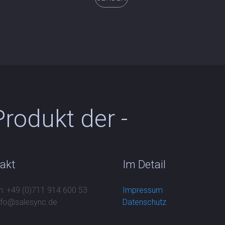
rodukt der -
akt
Im Detail
n: +49 (0)711 914 600 53
Impressum
info@salesync.de
Datenschutz