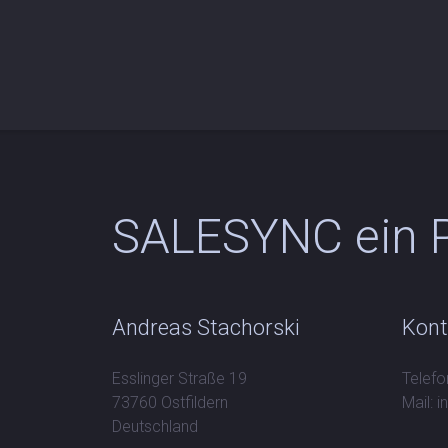
SALESYNC ein P
Andreas Stachorski
Kont
Esslinger Straße 19
Telefo
73760 Ostfildern
Mail: 
Deutschland