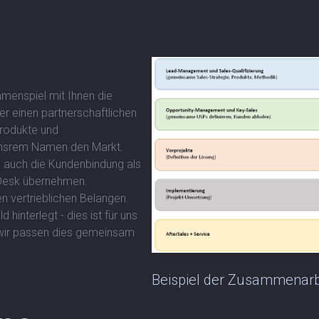
menspiel mit Ihnen die
er einen partnerschaftlichen
Produkte und
 unsrem Namen den Markt.
s auch die Kundenbindung als
pDesk übernehmen.
n vertrieblichen Belangen.
hinterlegt - dies ist für uns
 wir passen dies gemeinsam
Beispiel der Zusammenarb